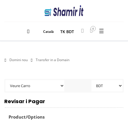
0
☰
TK BDT
Català
Domini nou
Transfer in a Domain
Revisar i Pagar
Product/Options