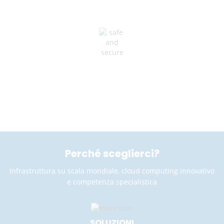
PROTEZIONE HVAC
Resilienza e ridondanza a tutti i livelli
Perché sceglierci?
Infrastruttura su scala mondiale, cloud computing innovativo
e competenza specialistica
SOLUZIONI