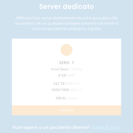
Server dedicato
Affittare il tuo server direttamente da noi è sia pratico che
economico. Se un qualsiasi hardware presente sul server si
interrompe mentre cambiamo, è gratis.
SERV. 1
prev
next
Intel Xeon
1 Karna
8 GB
RAM
2X2 TB
RAID 0/1
1000/1000
Mbit / s
499 Kr
/mese
INIZIARE
Vuoi sapere o un pacchetto diverso?
Scopri di più e