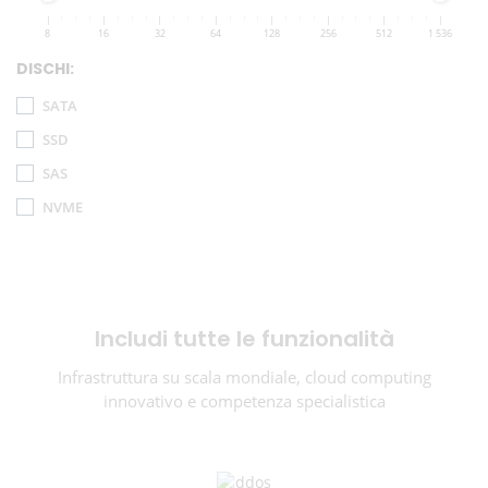
8
16
32
64
128
256
512
1 536
DISCHI:
SATA
SSD
SAS
NVME
Includi tutte le funzionalità
Infrastruttura su scala mondiale, cloud computing
innovativo e competenza specialistica