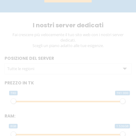
I nostri server dedicati
Fai crescere più velocemente il tuo sito web con i nostri server
dedicati.
Scegli un piano adatto alle tue esigenze.
POSIZIONE DEL SERVER
Tutte le regioni
PREZZO IN TK
TK0
TK1 000
RAM:
8GB
1 536GB