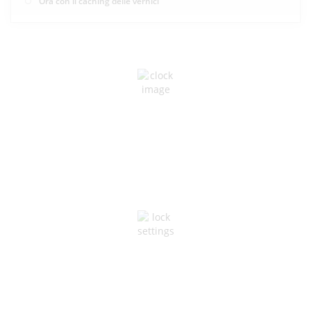
Ora con il caching delle vernici
POTENZA AFFIDABILE
Progettato per operazioni ininterrotte
SICUREZZA DELLA RETE
Massimo tempo di attività e stabilità