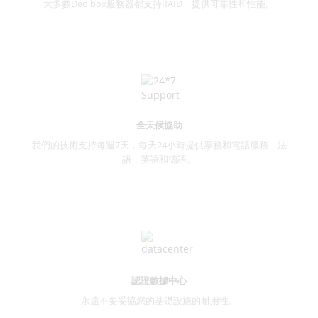
大多數Dedibox服務器都支持RAID，提供可靠性和性能。
全天候協助
我們的技術支持每週7天，每天24小時提供票務和電話服務，法
語，英語和德語。
認證數據中心
永遠不要妥協您的基礎設施的耐用性。