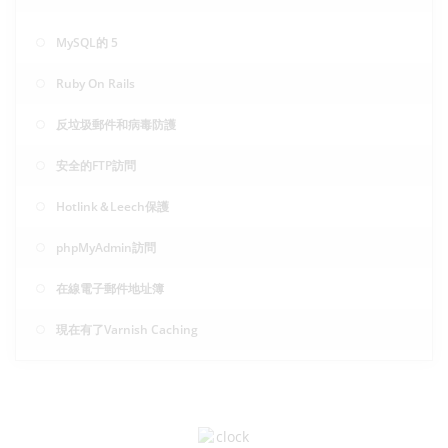
MySQL的 5
Ruby On Rails
反垃圾郵件和病毒防護
安全的FTP訪問
Hotlink＆Leech保護
phpMyAdmin訪問
在線電子郵件地址簿
現在有了Varnish Caching