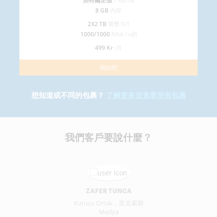
英特爾至強
1 Karna
8 GB
內存
2X2 TB
襲擊 0/1
1000/1000
Mbit / s的
499 Kr
/月
開始吧
想知道或不同的包裹？
了解更多並查看所有包裹
我們
客戶
要說什麼？
ZAFER TUNCA
Kurucu Ortak，里克索斯
Medya