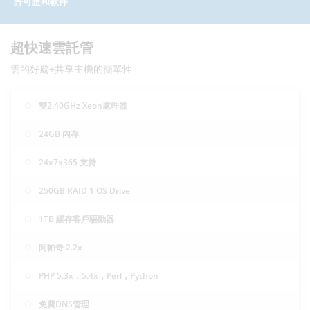
許可證和軟件
超快速雲託管
雲的好處+共享主機的簡單性
雙2.40GHz Xeon處理器
24GB 內存
24x7x365 支持
250GB RAID 1 OS Drive
1TB 緩存客戶驅動器
阿帕奇 2.2x
PHP 5.3x，5.4x，Perl，Python
免費DNS管理