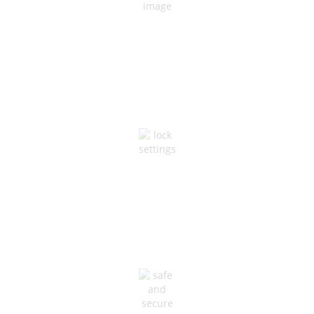
可靠的力量
專為不間斷的操作而設計
網絡安全
最大正常運行時間和穩定性