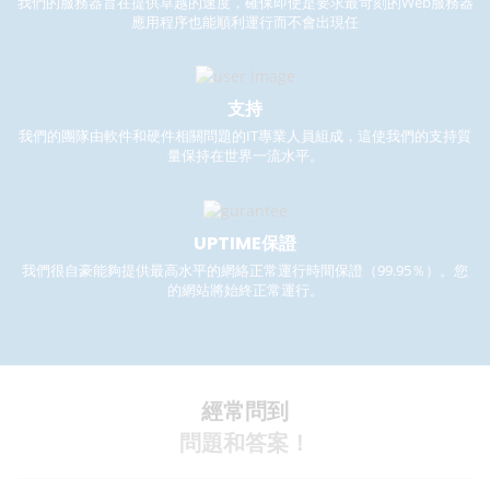
我們的服務器旨在提供卓越的速度，確保即使是要求最苛刻的Web服務器
應用程序也能順利運行而不會出現任
支持
我們的團隊由軟件和硬件相關問題的IT專業人員組成，這使我們的支持質
量保持在世界一流水平。
UPTIME保證
我們很自豪能夠提供最高水平的網絡正常運行時間保證（99.95％）。您
的網站將始終正常運行。
經常問到
問題和答案！