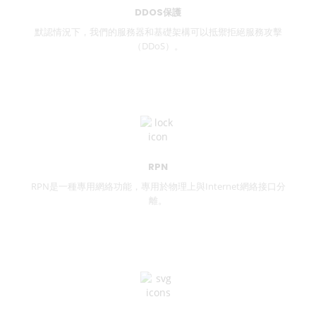
DDOS保護
默認情況下，我們的服務器和基礎架構可以抵禦拒絕服務攻擊
（DDoS）。
RPN
RPN是一種專用網絡功能，專用於物理上與Internet網絡接口分
離。