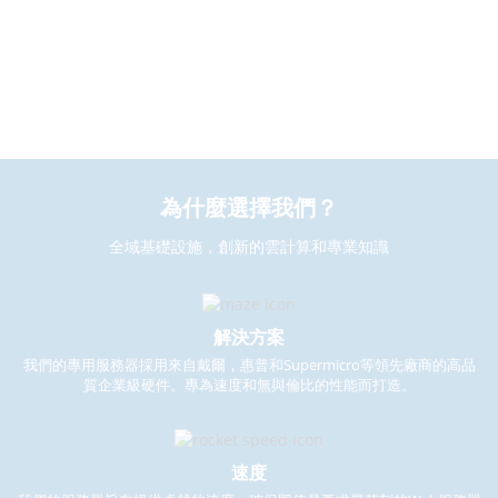
暖通空調保護
所有級別的彈性和冗餘
為什麼選擇我們？
全域基礎設施，創新的雲計算和專業知識
解決方案
我們的專用服務器採用來自戴爾，惠普和Supermicro等領先廠商的高品
質企業級硬件。專為速度和無與倫比的性能而打造。
速度