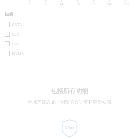
8
16
32
64
128
256
512
1 536
磁碟:
SATA
SSD
SAS
NVME
包括所有功能
全域基礎設施，創新的雲計算和專業知識
DDos