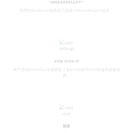
VMWAREREADY®
我們的Dedibox®服務器已通過VMWareReady®認證。
KVM OVER IP
幾乎所有的Dedibox®都標配了基於IP的硬件KVM和遠程虛擬媒
體。
襲擊